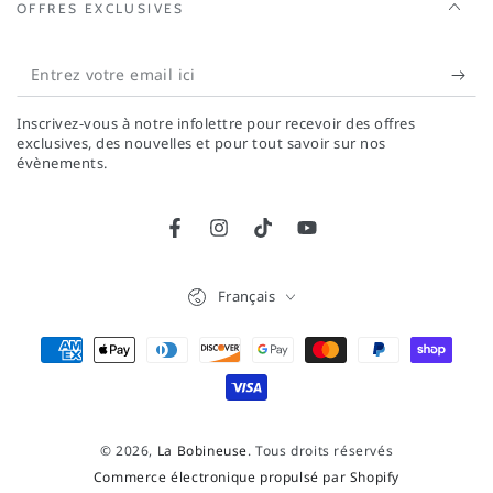
OFFRES EXCLUSIVES
Entrez
votre
Inscrivez-vous à notre infolettre pour recevoir des offres
email
exclusives, des nouvelles et pour tout savoir sur nos
évènements.
ici
Facebook
Instagram
TikTok
YouTube
Langue
Français
Modes
de
paiement
© 2026,
La Bobineuse
. Tous droits réservés
Commerce électronique propulsé par Shopify