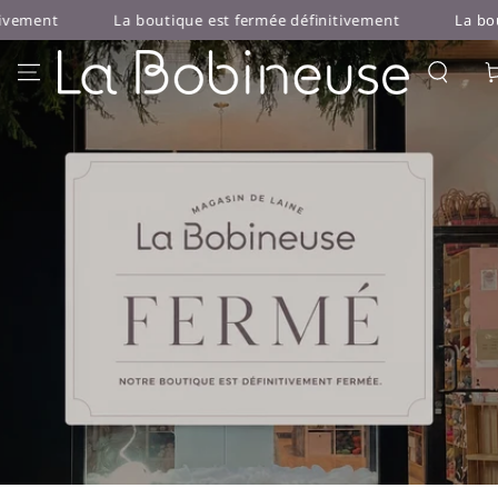
IGNORER LE
La boutique est fermée définitivement
La boutique est ferm
CONTENU
Pan