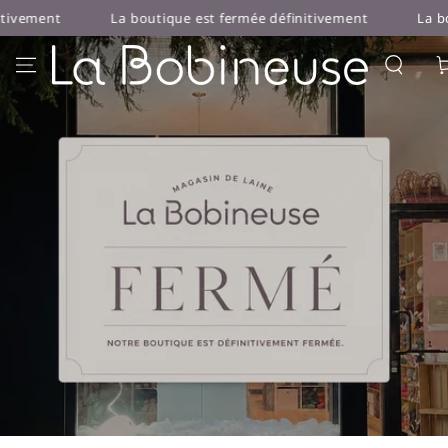
IGNORER LE
La boutique est fermée définitivement
La boutique est fer
CONTENU
Pan