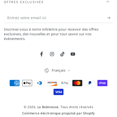
OFFRES EXCLUSIVES
Entrez
votre
Inscrivez-vous à notre infolettre pour recevoir des offres
email
exclusives, des nouvelles et pour tout savoir sur nos
évènements.
ici
Facebook
Instagram
TikTok
YouTube
Langue
Français
Modes
de
paiement
© 2026,
La Bobineuse
. Tous droits réservés
Commerce électronique propulsé par Shopify