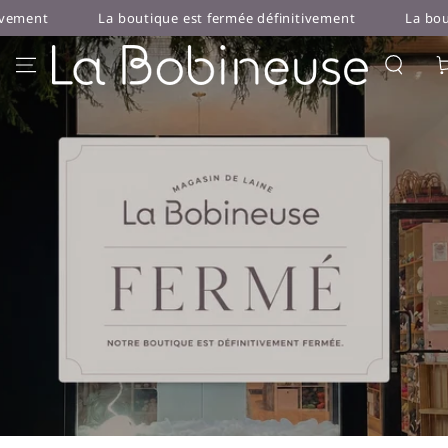
IGNORER LE
La boutique est fermée définitivement
La boutique est fermé
CONTENU
Pan