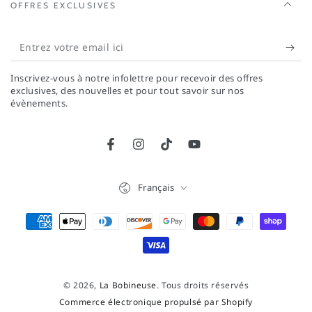
OFFRES EXCLUSIVES
Entrez
votre
Inscrivez-vous à notre infolettre pour recevoir des offres
email
exclusives, des nouvelles et pour tout savoir sur nos
évènements.
ici
Facebook
Instagram
TikTok
YouTube
Langue
Français
Modes
de
paiement
© 2026,
La Bobineuse
. Tous droits réservés
Commerce électronique propulsé par Shopify