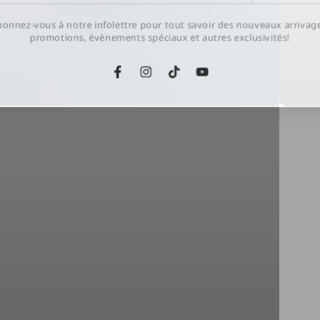
e
l
onnez-vous à notre infolettre pour tout savoir des nouveaux arrivag
promotions, évènements spéciaux et autres exclusivités!
Facebook
Instagram
TikTok
YouTube