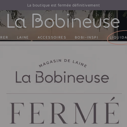
La boutique est fermée définitivement
ORER
LAINE
ACCESSOIRES
BOBI-INSPI
LIQUID