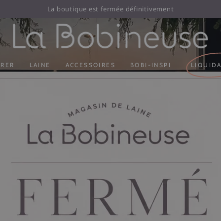
La boutique est fermée définitivement
ORER
LAINE
ACCESSOIRES
BOBI-INSPI
LIQUID