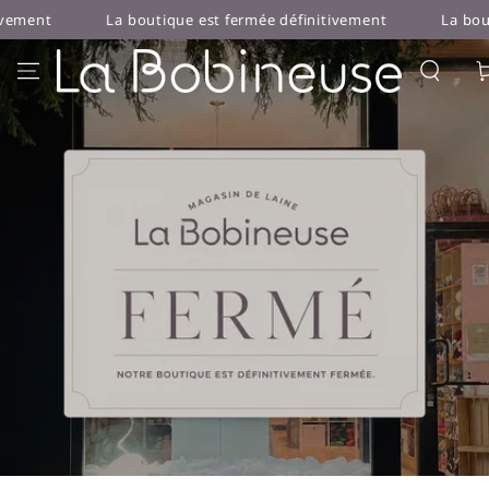
IGNORER LE
La boutique est fermée définitivement
La boutique est fermé
CONTENU
Pan