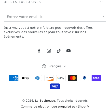
OFFRES EXCLUSIVES
Entrez
votre
Inscrivez-vous à notre infolettre pour recevoir des offres
email
exclusives, des nouvelles et pour tout savoir sur nos
évènements.
ici
Facebook
Instagram
TikTok
YouTube
Langue
Français
Modes
de
paiement
© 2026,
La Bobineuse
. Tous droits réservés
Commerce électronique propulsé par Shopify