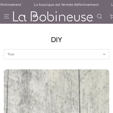
IGNORER LE
ivement
La boutique est fermée définitivement
La bou
CONTENU
Pan
DIY